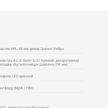
астик HPL, 38 мм, декор Гранит Умбра
лястра #2, 4; багет Б-31 прямой; декоративная
акладка «Бутылочница» (ширина 296 мм)
рофиль LED врезной
онгфорд (МДФ / ПВХ)
ДСП, декор Каштан Песочный