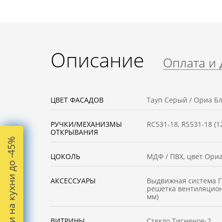
Описание
Оплата и 
ЦВЕТ ФАСАДОВ
Тауп Серый / Ориа Б
РУЧКИ/МЕХАНИЗМЫ
RC531-18, RS531-18 (1
ОТКРЫВАНИЯ
Скидки на кухни до -45%
ЦОКОЛЬ
МДФ / ПВХ, цвет Ориа
АКСЕССУАРЫ
Выдвижная система Г
решетка вентиляцион
мм)
ВИТРИНЫ
Стекло Тисненое-2