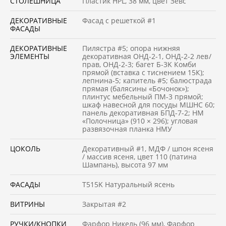
СТОЛЕШНИЦА
Пластик HPL, 38 мм, цвет Зевс
ДЕКОРАТИВНЫЕ
Фасад с решеткой #1
ФАСАДЫ
ДЕКОРАТИВНЫЕ
Пилястра #5; опора нижняя
ЭЛЕМЕНТЫ
декоративная ОНД-2-1, ОНД-2-2 лев /
прав, ОНД-2-3; багет Б-3K Комби
прямой (вставка с тиснением 15К);
лепнина-5; капитель #5; балюстрада
прямая (балясины «Бочонок»);
плинтус мебельный ПМ-3 прямой;
шкаф навесной для посуды МШНС 60;
панель декоративная БПД-7-2; НМ
«Полочница» (910 × 296); угловая
развязочная планка НМУ
ЦОКОЛЬ
Декоративный #1, МДФ / шпон ясеня
/ массив ясеня, цвет 110 (патина
Шампань), высота 97 мм
ФАСАДЫ
Т515K Натуральный ясень
ВИТРИНЫ
Закрытая #2
РУЧКИ/КНОПКИ
Фарфор Никель (96 мм), Фарфор