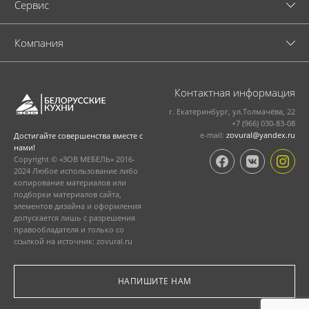
Cервис
Компания
Контактная информация
г. Екатеринбург, ул.Толмачёва, 22
+7 (966) 030-83-08
e-mail:
zovural@yandex.ru
Достигайте совершенства вместе с
нами!
Copyright © «ЗОВ МЕБЕЛЬ» 2016-
2024 Любое использование либо
копирование материалов или
подборки материалов сайта,
элементов дизайна и оформления
допускается лишь с разрешения
правообладателя и только со
ссылкой на источник: zovural.ru
НАПИШИТЕ НАМ