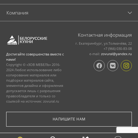
Компания
Контактная информация
г. Екатеринбург, ул.Толмачёва, 22
+7 (966) 030-83-08
e-mail:
zovural@yandex.ru
Достигайте совершенства вместе с
нами!
Copyright © «ЗОВ МЕБЕЛЬ» 2016-
2024 Любое использование либо
копирование материалов или
подборки материалов сайта,
элементов дизайна и оформления
допускается лишь с разрешения
правообладателя и только со
ссылкой на источник: zovural.ru
НАПИШИТЕ НАМ